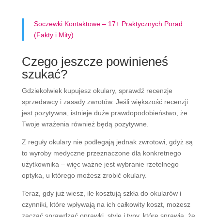
Soczewki Kontaktowe – 17+ Praktycznych Porad
(Fakty i Mity)
Czego jeszcze powinieneś
szukać?
Gdziekolwiek kupujesz okulary, sprawdź recenzje
sprzedawcy i zasady zwrotów. Jeśli większość recenzji
jest pozytywna, istnieje duże prawdopodobieństwo, że
Twoje wrażenia również będą pozytywne.
Z reguły okulary nie podlegają jednak zwrotowi, gdyż są
to wyroby medyczne przeznaczone dla konkretnego
użytkownika – więc ważne jest wybranie rzetelnego
optyka, u którego możesz zrobić okulary.
Teraz, gdy już wiesz, ile kosztują szkła do okularów i
czynniki, które wpływają na ich całkowity koszt, możesz
zacząć sprawdzać oprawki, style i typy, które sprawią, że