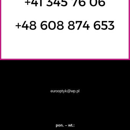
eurooptyk@wp.pl
pon. – wt.: