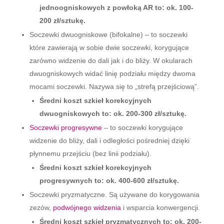
jednoogniskowych z powłoką AR to: ok. 100-
200 zł/sztukę.
Soczewki dwuogniskowe (bifokalne) – to soczewki
które zawierają w sobie dwie soczewki, korygujące
zarówno widzenie do dali jak i do bliży. W okularach
dwuogniskowych widać linię podziału między dwoma
mocami soczewki. Nazywa się to „strefą przejściową”.
Średni koszt szkieł korekcyjnych
dwuogniskowych to: ok. 200-300 zł/sztukę.
Soczewki progresywne
– to soczewki korygujące
widzenie do bliży, dali i odległości pośredniej dzięki
płynnemu przejściu (bez linii podziału).
Średni koszt szkieł korekcyjnych
progresywnych to: ok. 400-600 zł/sztukę.
Soczewki pryzmatyczne. Są używane do korygowania
zezów,
podwójnego widzenia
i wsparcia konwergencji.
Średni koszt szkieł pryzmatycznych to: ok. 200-