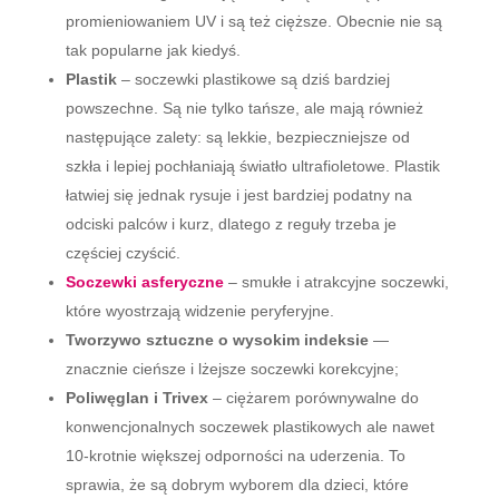
promieniowaniem UV i są też cięższe. Obecnie nie są
tak popularne jak kiedyś.
Plastik
– soczewki plastikowe są dziś bardziej
powszechne. Są nie tylko tańsze, ale mają również
następujące zalety: są lekkie, bezpieczniejsze od
szkła i lepiej pochłaniają światło ultrafioletowe. Plastik
łatwiej się jednak rysuje i jest bardziej podatny na
odciski palców i kurz, dlatego z reguły trzeba je
częściej czyścić.
Soczewki asferyczne
– smukłe i atrakcyjne soczewki,
które wyostrzają widzenie peryferyjne.
Tworzywo sztuczne o wysokim indeksie
—
znacznie cieńsze i lżejsze soczewki korekcyjne;
Poliwęglan i Trivex
– ciężarem porównywalne do
konwencjonalnych soczewek plastikowych ale nawet
10-krotnie większej odporności na uderzenia. To
sprawia, że ​​są dobrym wyborem dla dzieci, które