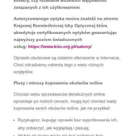
korekty, czy rozwianie wszelkich wątpliwości
związanych z ich użytkowaniem
.
Autoryzowanego optyka można znaleźć na stronie
Krajowej Rzemieślniczej Izby Optycznej która
akredytuje certyfikowanych optyków gwarantując
najwyższy poziom świadczonych
usług:
https://www.krio.org.pl/salony/
Oprawki okularowe są ostatnio oferowanie w internecie,
Choć odradzamy robienia tego z wielu różnych
względów.
Plusy i minusy kupowania okularów online
Chociaż wielu sprzedawców detalicznych online
sprzedaje po niskich cenach, mogą być również wady
kupowania tanich okularów online, jak na przykład:
Ryzykujesz, kupując oprawki bez wypróbowania ich,
aby zobaczyć, jak wyglądają i pasują;
Wybór okularów może nie być najlepszy bez