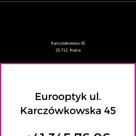
Karczówkowska 45
25-713, Kielce