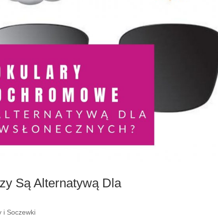
y Są Alternatywą Dla
y i Soczewki