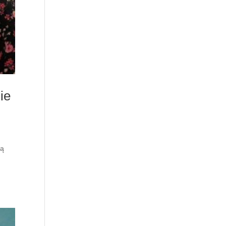
ie
zą