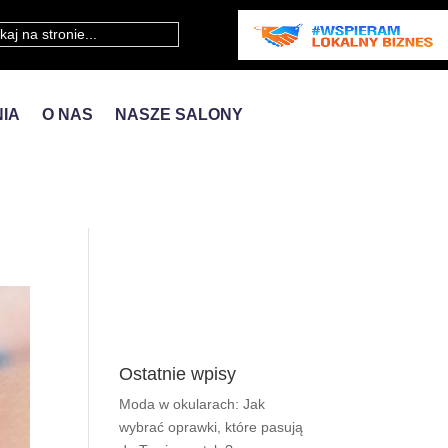
IA
O NAS
NASZE SALONY
Ostatnie wpisy
Moda w okularach: Jak
wybrać oprawki, które pasują