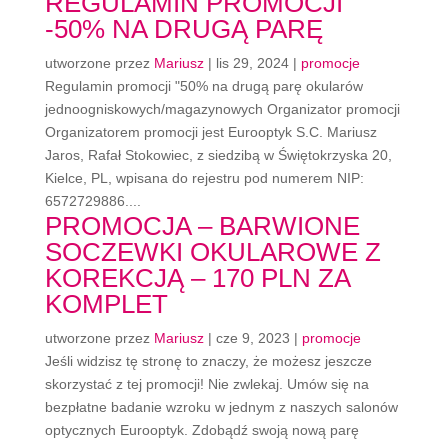
REGULAMIN PROMOCJI
-50% NA DRUGĄ PARĘ
utworzone przez
Mariusz
|
lis 29, 2024
|
promocje
Regulamin promocji "50% na drugą parę okularów
jednoogniskowych/magazynowych Organizator promocji
Organizatorem promocji jest Eurooptyk S.C. Mariusz
Jaros, Rafał Stokowiec, z siedzibą w Świętokrzyska 20,
Kielce, PL, wpisana do rejestru pod numerem NIP:
6572729886....
PROMOCJA – BARWIONE
SOCZEWKI OKULAROWE Z
KOREKCJĄ – 170 PLN ZA
KOMPLET
utworzone przez
Mariusz
|
cze 9, 2023
|
promocje
Jeśli widzisz tę stronę to znaczy, że możesz jeszcze
skorzystać z tej promocji! Nie zwlekaj. Umów się na
bezpłatne badanie wzroku w jednym z naszych salonów
optycznych Eurooptyk. Zdobądź swoją nową parę