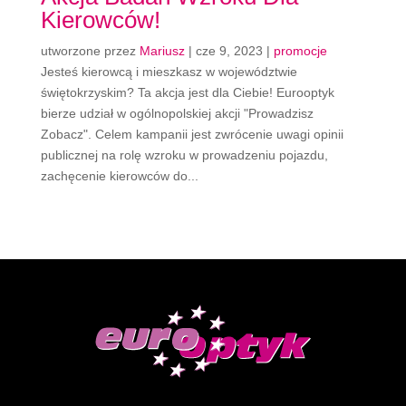
Kierowców!
utworzone przez
Mariusz
|
cze 9, 2023
|
promocje
Jesteś kierowcą i mieszkasz w województwie
świętokrzyskim? Ta akcja jest dla Ciebie! Eurooptyk
bierze udział w ogólnopolskiej akcji "Prowadzisz
Zobacz". Celem kampanii jest zwrócenie uwagi opinii
publicznej na rolę wzroku w prowadzeniu pojazdu,
zachęcenie kierowców do...