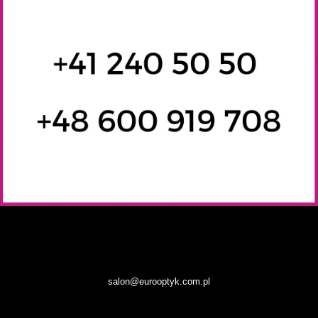
salon@eurooptyk.com.pl