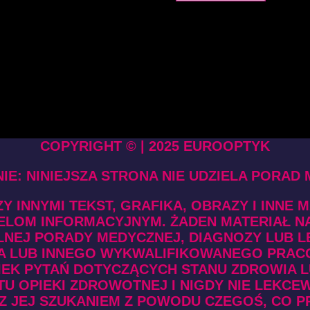
COPYRIGHT © | 2025 EUROOPTYK
IE: NINIEJSZA STRONA NIE UDZIELA PORAD
Y INNYMI TEKST, GRAFIKA, OBRAZY I INNE 
ELOM INFORMACYJNYM. ŻADEN MATERIAŁ NA 
NEJ PORADY MEDYCZNEJ, DIAGNOZY LUB L
 LUB INNEGO WYKWALIFIKOWANEGO PRAC
EK PYTAŃ DOTYCZĄCYCH STANU ZDROWIA L
 OPIEKI ZDROWOTNEJ I NIGDY NIE LEKC
Z JEJ SZUKANIEM Z POWODU CZEGOŚ, CO P