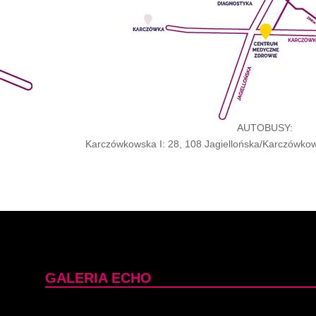
AUTOBUSY:
Karczówkowska I: 28, 108 Jagiellońska/Karczówkows
GALERIA ECHO