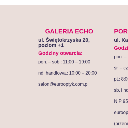
GALERIA ECHO
POR
ul. Świętokrzyska 20,
ul. K
poziom +1
Godzi
Godziny otwarcia:
pon. – 
pon. – sob.: 11:00 – 19:00
śr. – c
nd. handlowa.: 10:00 – 20:00
pt.: 8:
salon@eurooptyk.com.pl
sb. i n
NIP 95
euroo
(przen