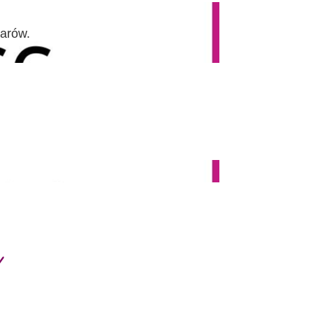
larów.