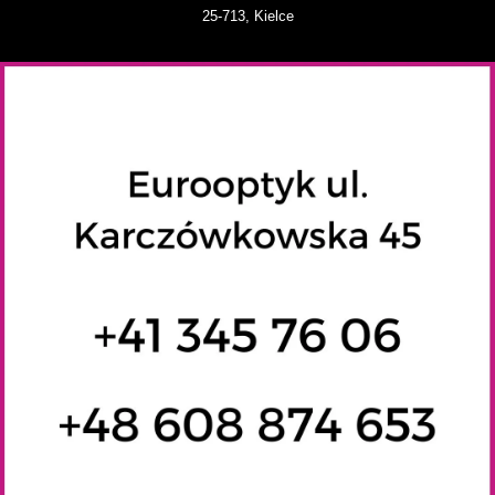
25-713, Kielce