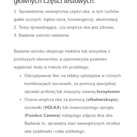
głównych części testowych:
Sprawdzenie zewnętrznej części oka, w tym ruchów
gałek ocznych, kątów zeza, konwergencji, akomodacji
Testy sprawdzające, czy wnętrze oka jest zdrowe,
Badanie ostrości widzenia
Badanie wzroku obejmuje niektóre lub wszystkie z
poniższych elementów, a optometrysta powinien
wyjaśniać testy w trakcie ich przebiegu:
Odczytywanie liter na tablicy optotypów w różnych
kombinacjach soczewek, za pomocą specjalnej
oprawki próbnej lub maszyny zwanej
foropterem
.
Ocena wnętrza oka za pomocą (
oftalmoskopu
),
soczewki (
VOLKA
) lub nowoczesnego sprzętu
(
Fundus Camera
) robiącego zdjęcia dna oka.
Badanie to, sprawdza stan wewnętrznych struktur
oka (siatkówki i ciała szklistego.