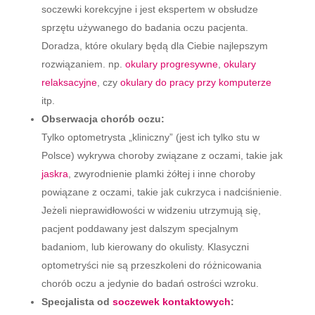
soczewki korekcyjne i jest ekspertem w obsłudze
sprzętu używanego do badania oczu pacjenta.
Doradza, które okulary będą dla Ciebie najlepszym
rozwiązaniem. np.
okulary progresywne
,
okulary
relaksacyjne
, czy
okulary do pracy przy komputerze
itp.
Obserwacja chorób oczu:
Tylko optometrysta „kliniczny” (jest ich tylko stu w
Polsce) wykrywa choroby związane z oczami, takie jak
jaskra
, zwyrodnienie plamki żółtej i inne choroby
powiązane z oczami, takie jak cukrzyca i nadciśnienie.
Jeżeli nieprawidłowości w widzeniu utrzymują się,
pacjent poddawany jest dalszym specjalnym
badaniom, lub kierowany do okulisty. Klasyczni
optometryści nie są przeszkoleni do różnicowania
chorób oczu a jedynie do badań ostrości wzroku.
Specjalista od
soczewek kontaktowych
: