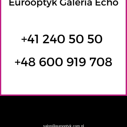
salon@eurooptyk.com.pl