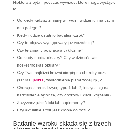
Niektóre z pytań podczas wywiadu, które mogą wystąpić
to:
Od kiedy widzisz zmianę w Twoim widzeniu i na czym
ona polega ?
Kiedy i gdzie ostatnio badałeś wzrok?
Czy te objawy występowały już wcześniej?
Czy te zmiany powracają cyklicznie?
Od kiedy nosisz okulary? Czy w dzieciństwie
nosiłeś/nosiłaś okulary?
Czy Twoi najbliżsi krewni cierpią na choroby oczu
(zaćma,
jaskra
, zwyrodnienie plami żółtej itp.)?
Chorujesz na cukrzycę typu 1 lub 2, leczysz się na
nadciśnienie tętnicze, czy choroby układu krążenia?
Zażywasz jakieś leki lub suplementy?
Czy aktualnie stosujesz krople do oczu?
Badanie wzroku składa się z trzech