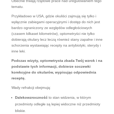
Obecnie trwają rządowe prace nad uregulowaniem tego
tematu.
Przykładowo w USA, gdzie okuliści zajmują się tylko i
wyłącznie zabiegami operacyjnymi i dostęp do nich jest
bardzo ograniczony ze względów odległościowych
(czasem kilkaset kilometrów), optometryści nie tylko
dobierają okulary lecz leczą również stany zapalne i inne
schorzenia wystawiając recepty na antybiotyki, sterydy i
inne leki.
Podczas wizyty, optometrysta zbada Twój wzrok i na
podstawie tych informacji, dobierze soczewki
korekcyjne do okularów, wypisując odpowiednia
receptę.
Wady refrakcji obejmują:
Dalekowzroczność
to stan widzenia, w którym
przedmioty odległe są lepiej widoczne niż przedmioty
bliskie.