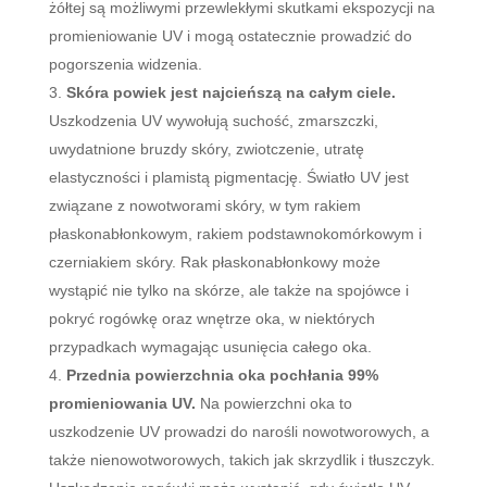
żółtej są możliwymi przewlekłymi skutkami ekspozycji na
promieniowanie UV i mogą ostatecznie prowadzić do
pogorszenia widzenia.
Skóra powiek jest najcieńszą na całym ciele.
Uszkodzenia UV wywołują suchość, zmarszczki,
uwydatnione bruzdy skóry, zwiotczenie, utratę
elastyczności i plamistą pigmentację. Światło UV jest
związane z nowotworami skóry, w tym rakiem
płaskonabłonkowym, rakiem podstawnokomórkowym i
czerniakiem skóry. Rak płaskonabłonkowy może
wystąpić nie tylko na skórze, ale także na spojówce i
pokryć rogówkę oraz wnętrze oka, w niektórych
przypadkach wymagając usunięcia całego oka.
Przednia powierzchnia oka pochłania 99%
promieniowania UV.
Na powierzchni oka to
uszkodzenie UV prowadzi do narośli nowotworowych, a
także nienowotworowych, takich jak skrzydlik i tłuszczyk.