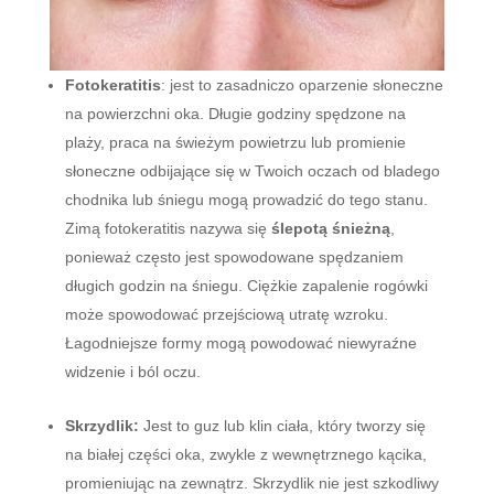
Fotokeratitis
: jest to zasadniczo oparzenie słoneczne
na powierzchni oka. Długie godziny spędzone na
plaży, praca na świeżym powietrzu lub promienie
słoneczne odbijające się w Twoich oczach od bladego
chodnika lub śniegu mogą prowadzić do tego stanu.
Zimą fotokeratitis nazywa się
ślepotą śnieżną
,
ponieważ często jest spowodowane spędzaniem
długich godzin na śniegu. Ciężkie zapalenie rogówki
może spowodować przejściową utratę wzroku.
Łagodniejsze formy mogą powodować niewyraźne
widzenie i ból oczu.
Skrzydlik:
Jest to guz lub klin ciała, który tworzy się
na białej części oka, zwykle z wewnętrznego kącika,
promieniując na zewnątrz. Skrzydlik nie jest szkodliwy