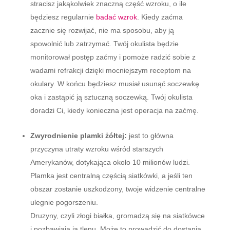
stracisz jakąkolwiek znaczną część wzroku, o ile
będziesz regularnie
badać wzrok
. Kiedy zaćma
zacznie się rozwijać, nie ma sposobu, aby ją
spowolnić lub zatrzymać. Twój okulista będzie
monitorował postęp zaćmy i pomoże radzić sobie z
wadami refrakcji dzięki mocniejszym receptom na
okulary. W końcu będziesz musiał usunąć soczewkę
oka i zastąpić ją sztuczną soczewką. Twój okulista
doradzi Ci, kiedy konieczna jest operacja na zaćmę.
Zwyrodnienie plamki żółtej:
jest to główna
przyczyna utraty wzroku wśród starszych
Amerykanów, dotykająca około 10 milionów ludzi.
Plamka jest centralną częścią siatkówki, a jeśli ten
obszar zostanie uszkodzony, twoje widzenie centralne
ulegnie pogorszeniu.
Druzyny, czyli złogi białka, gromadzą się na siatkówce
i pozbawiają ją tlenu. Może to prowadzić do dostania