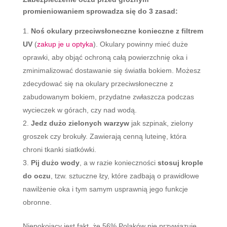
promieniowaniem sprowadza się do 3 zasad:
Noś okulary przeciwsłoneczne konieczne z filtrem
UV
(
zakup je u optyka
). Okulary powinny mieć duże
oprawki, aby objąć ochroną całą powierzchnię oka i
zminimalizować dostawanie się światła bokiem. Możesz
zdecydować się na okulary przeciwsłoneczne z
zabudowanym bokiem, przydatne zwłaszcza podczas
wycieczek w górach, czy nad wodą.
Jedz dużo zielonych warzyw
jak szpinak, zielony
groszek czy brokuły. Zawierają cenną luteinę, która
chroni tkanki siatkówki.
Pij dużo wody
, a w razie konieczności
stosuj krople
do oczu
, tzw. sztuczne łzy, które zadbają o prawidłowe
nawilżenie oka i tym samym usprawnią jego funkcje
obronne.
Niepokojący jest fakt, że 56% Polaków nie przywiązuje