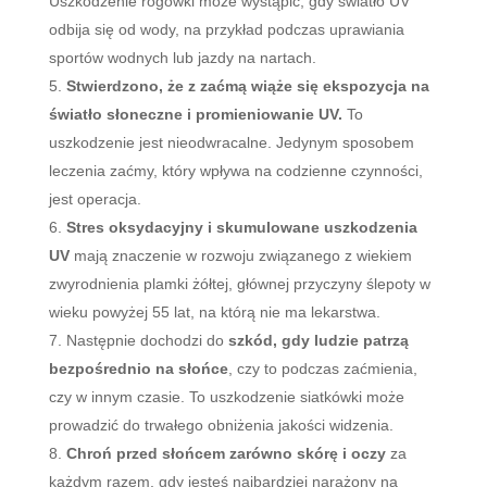
Uszkodzenie rogówki może wystąpić, gdy światło UV
odbija się od wody, na przykład podczas uprawiania
sportów wodnych lub jazdy na nartach.
Stwierdzono, że z zaćmą wiąże się ekspozycja na
światło słoneczne i promieniowanie UV.
To
uszkodzenie jest nieodwracalne. Jedynym sposobem
leczenia zaćmy, który wpływa na codzienne czynności,
jest operacja.
Stres oksydacyjny i skumulowane uszkodzenia
UV
mają znaczenie w rozwoju związanego z wiekiem
zwyrodnienia plamki żółtej, głównej przyczyny ślepoty w
wieku powyżej 55 lat, na którą nie ma lekarstwa.
Następnie dochodzi do
szkód, gdy ludzie patrzą
bezpośrednio na słońce
, czy to podczas zaćmienia,
czy w innym czasie. To uszkodzenie siatkówki może
prowadzić do trwałego obniżenia jakości widzenia.
Chroń przed słońcem zarówno skórę i oczy
za
każdym razem, gdy jesteś najbardziej narażony na