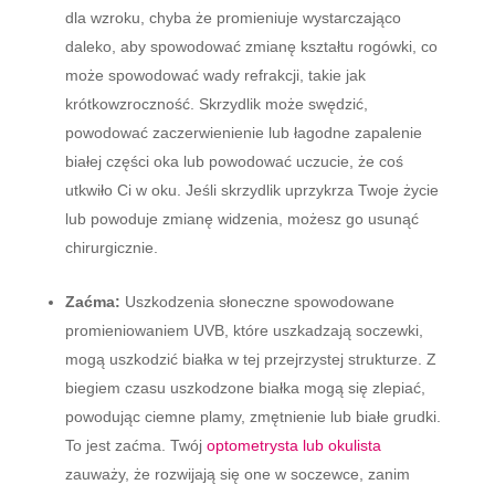
dla wzroku, chyba że promieniuje wystarczająco
daleko, aby spowodować zmianę kształtu rogówki, co
może spowodować wady refrakcji, takie jak
krótkowzroczność. Skrzydlik może swędzić,
powodować zaczerwienienie lub łagodne zapalenie
białej części oka lub powodować uczucie, że coś
utkwiło Ci w oku. Jeśli skrzydlik uprzykrza Twoje życie
lub powoduje zmianę widzenia, możesz go usunąć
chirurgicznie.
Zaćma:
Uszkodzenia słoneczne spowodowane
promieniowaniem UVB, które uszkadzają soczewki,
mogą uszkodzić białka w tej przejrzystej strukturze. Z
biegiem czasu uszkodzone białka mogą się zlepiać,
powodując ciemne plamy, zmętnienie lub białe grudki.
To jest zaćma. Twój
optometrysta lub okulista
zauważy, że rozwijają się one w soczewce, zanim