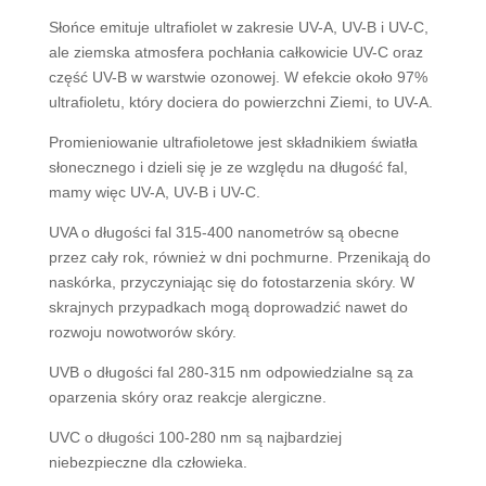
Słońce emituje ultrafiolet w zakresie UV-A, UV-B i UV-C,
ale ziemska atmosfera pochłania całkowicie UV-C oraz
część UV-B w warstwie ozonowej. W efekcie około 97%
ultrafioletu, który dociera do powierzchni Ziemi, to UV-A.
Promieniowanie ultrafioletowe jest składnikiem światła
słonecznego i dzieli się je ze względu na długość fal,
mamy więc UV-A, UV-B i UV-C.
UVA o długości fal 315-400 nanometrów są obecne
przez cały rok, również w dni pochmurne. Przenikają do
naskórka, przyczyniając się do fotostarzenia skóry. W
skrajnych przypadkach mogą doprowadzić nawet do
rozwoju nowotworów skóry.
UVB o długości fal 280-315 nm odpowiedzialne są za
oparzenia skóry oraz reakcje alergiczne.
UVC o długości 100-280 nm są najbardziej
niebezpieczne dla człowieka.