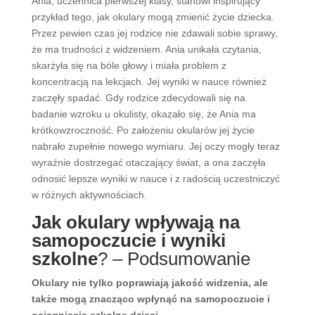
Ania, uczennica pierwszej klasy, stanowi inspirujący
przykład tego, jak okulary mogą zmienić życie dziecka.
Przez pewien czas jej rodzice nie zdawali sobie sprawy,
że ma trudności z widzeniem. Ania unikała czytania,
skarżyła się na bóle głowy i miała problem z
koncentracją na lekcjach. Jej wyniki w nauce również
zaczęły spadać. Gdy rodzice zdecydowali się na
badanie wzroku u okulisty, okazało się, że Ania ma
krótkowzroczność. Po założeniu okularów jej życie
nabrało zupełnie nowego wymiaru. Jej oczy mogły teraz
wyraźnie dostrzegać otaczający świat, a ona zaczęła
odnosić lepsze wyniki w nauce i z radością uczestniczyć
w różnych aktywnościach.
Jak okulary wpływają na
samopoczucie i wyniki
szkolne
? – Podsumowanie
Okulary nie tylko poprawiają jakość widzenia, ale
także mogą znacząco wpłynąć na samopoczucie i
osiągnięcia szkolne dzieci.