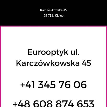
Karczówkowska 45
25-713, Kielce