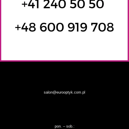
salon@eurooptyk.com.pl
pon. – sob.: