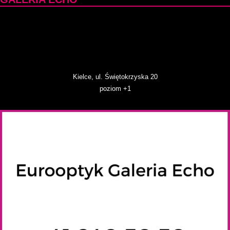
Kielce, ul. Świętokrzyska 20
poziom +1