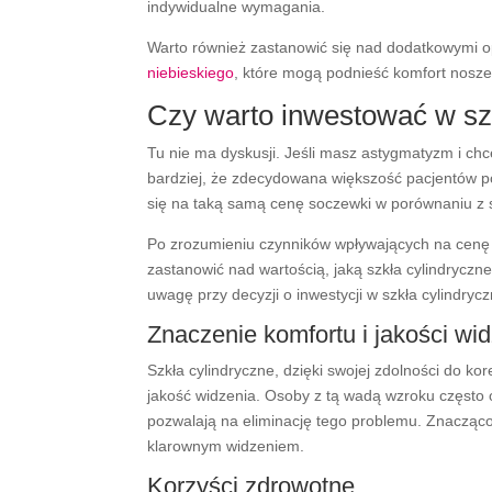
indywidualne wymagania.
Warto również zastanowić się nad dodatkowymi op
niebieskiego
, które mogą podnieść komfort nosz
Czy warto inwestować w sz
Tu nie ma dyskusji. Jeśli masz astygmatyzm i chce
bardziej, że zdecydowana większość pacjentów po
się na taką samą cenę soczewki w porównaniu z 
Po zrozumieniu czynników wpływających na cenę 
zastanowić nad wartością, jaką szkła cylindrycz
uwagę przy decyzji o inwestycji w szkła cylindrycz
Znaczenie komfortu i jakości wi
Szkła cylindryczne, dzięki swojej zdolności do 
jakość widzenia. Osoby z tą wadą wzroku często 
pozwalają na eliminację tego problemu. Znacząco
klarownym widzeniem.
Korzyści zdrowotne