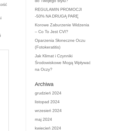
do Twojego stylu?
kość
REGULAMIN PROMOCJI
-50% NA DRUGĄ PARĘ
i
Korowe Zaburzenie Widzenia
– Co To Jest CVI?
i
Oparzenia Słoneczne Oczu
(Fotokeratitis)
Jak Klimat i Czynniki
Środowiskowe Mogą Wpływać
na Oczy?
Archiwa
grudzień 2024
listopad 2024
wrzesień 2024
maj 2024
kwiecień 2024