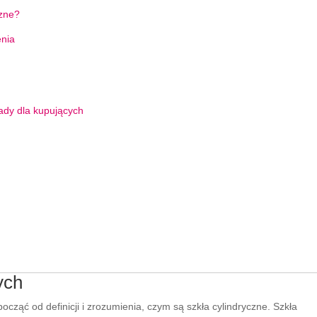
czne?
enia
ady dla kupujących
ych
cząć od definicji i zrozumienia, czym są szkła cylindryczne. Szkła