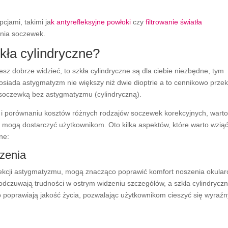
cjami, takimi ja
k antyrefleksyjne powłoki
czy
filtrowanie światła
enia soczewek.
kła cylindryczne?
sz dobrze widzieć, to szkła cylindryczne są dla ciebie niezbędne, tym
siada astygmatyzm nie większy niż dwie dioptrie a to cennikowo prze
soczewką bez astygmatyzmu (cylindryczną).
i porównaniu kosztów różnych rodzajów soczewek korekcyjnych, warto
ne mogą dostarczyć użytkownikom. Oto kilka aspektów, które warto wzią
ne:
dzenia
korekcji astygmatyzmu, mogą znacząco poprawić komfort noszenia okular
odczuwają trudności w ostrym widzeniu szczegółów, a szkła cylindrycz
 poprawiają jakość życia, pozwalając użytkownikom cieszyć się wyraźn