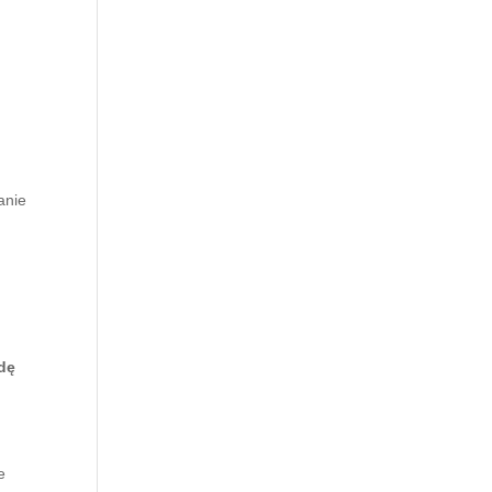
anie
odę
e