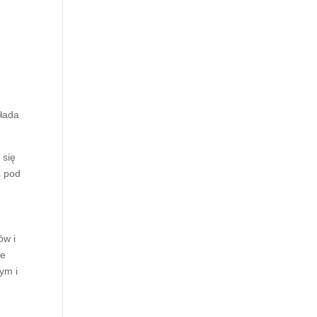
kłada
 się
ć pod
ów i
ne
ym i