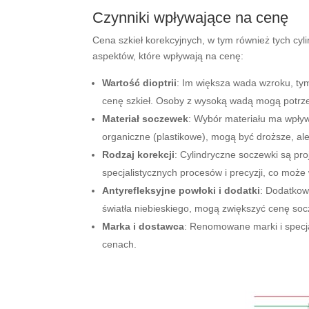
Czynniki wpływające na cenę
Cena szkieł korekcyjnych, w tym również tych cyl
aspektów, które wpływają na cenę:
Wartość dioptrii
: Im większa wada wzroku, ty
cenę szkieł. Osoby z wysoką wadą mogą potr
Materiał soczewek
: Wybór materiału ma wpływ 
organiczne (plastikowe), mogą być droższe, al
Rodzaj korekcji
: Cylindryczne soczewki są pr
specjalistycznych procesów i precyzji, co może
Antyrefleksyjne powłoki i dodatki
: Dodatkowe
światła niebieskiego, mogą zwiększyć cenę so
Marka i dostawca
: Renomowane marki i specj
cenach.