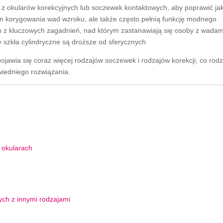
a z okularów korekcyjnych lub soczewek kontaktowych, aby poprawić ja
em korygowania wad wzroku, ale także często pełnią funkcję modnego
nym z kluczowych zagadnień, nad którym zastanawiają się osoby z wadam
zy szkła cylindryczne są droższe od sferycznych
ojawia się coraz więcej rodzajów soczewek i rodzajów korekcji, co rodz
wiedniego rozwiązania.
w okularach
ych z innymi rodzajami