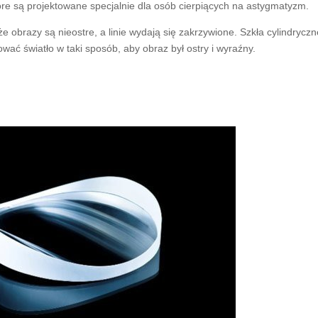
óre są projektowane specjalnie dla osób cierpiących na astygmatyzm.
 obrazy są nieostre, a linie wydają się zakrzywione. Szkła cylindryczn
ać światło w taki sposób, aby obraz był ostry i wyraźny.