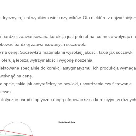
indrycznych, jest wynikiem wielu czynników. Oto niektóre z najważniejs
m bardziej zaawansowana korekcja jest potrzebna, co może wpłynąć n
zebować bardziej zaawansowanych soczewek.
na cenę. Soczewki z materiałami wysokiej jakości, takie jak soczewki
e oferują lepszą wytrzymałość i wygodę noszenia.
ojektowane specjalnie do korekcji astygmatyzmu. Ich produkcja wymag
 wpłynąć na cenę.
 opcje, takie jak antyrefleksyjne powłoki, utwardzenie czy filtrowanie
czewek.
alistyczne ośrodki optyczne mogą oferować szkła korekcyjne w różnyc