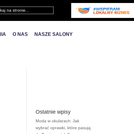
IA
O NAS
NASZE SALONY
Ostatnie wpisy
Moda w okularach: Jak
wybrać oprawki, które pasują