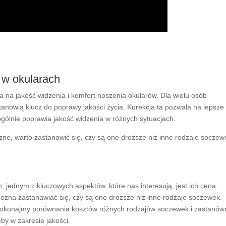
j w okularach
a na jakość widzenia i komfort noszenia okularów. Dla wielu osób
tanowią klucz do poprawy jakości życia. Korekcja ta pozwala na lepsze
 ogólnie poprawia jakość widzenia w różnych sytuacjach.
ne, warto zastanowić się, czy są one droższe niż inne rodzaje soczewe
 jednym z kluczowych aspektów, które nas interesują, jest ich cena.
można zastanawiać się, czy są one droższe niż inne rodzaje soczewek.
dokonajmy porównania kosztów różnych rodzajów soczewek i zastanó
eby w zakresie jakości.