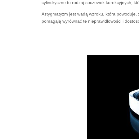
cylindryczne to rodzaj soczewek korekcyjnych, kt
Astygmatyzm jest wadą wzroku, która powoduje, że
pomagają wyrównać te nieprawidłowości i dostosow