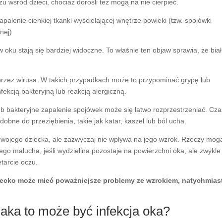
 wśród dzieci, chociaż dorośli też mogą na nie cierpieć.
zapalenie cienkiej tkanki wyścielającej wnętrze powieki (tzw. spojówki
nej)
ku stają się bardziej widoczne. To właśnie ten objaw sprawia, że ​​bia
rzez wirusa. W takich przypadkach może to przypominać grypę lub
ekcją bakteryjną lub reakcją alergiczną.
lub bakteryjne zapalenie spojówek może się łatwo rozprzestrzeniać. Cz
bne do przeziębienia, takie jak katar, kaszel lub ból ucha.
wojego dziecka, ale zazwyczaj nie wpływa na jego wzrok. Rzeczy mog
go malucha, jeśli wydzielina pozostaje na powierzchni oka, ale zwykle
tarcie oczu.
ziecko może mieć poważniejsze problemy ze wzrokiem, natychmias
aka to może być infekcja oka?