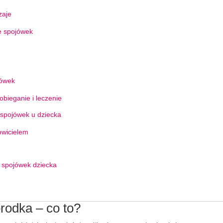
zaje
ie spojówek
jówek
bieganie i leczenie
 spojówek u dziecka
owicielem
 spojówek dziecka
rodka – co to?