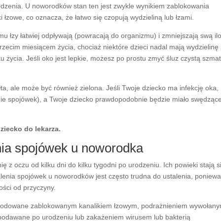
odzenia. U noworodków stan ten jest zwykle wynikiem zablokowania
 łzowe, co oznacza, że łatwo się czopują wydzieliną lub łzami.
emu łzy łatwiej odpływają (powracają do organizmu) i zmniejszają swą il
trzecim miesiącem życia, chociaż niektóre dzieci nadal mają wydzielinę
życia. Jeśli oko jest lepkie, możesz po prostu zmyć śluz czystą szma
łta, ale może być również zielona. Jeśli Twoje dziecko ma infekcję oka,
nie spojówek), a Twoje dziecko prawdopodobnie będzie miało swędzące
dziecko do lekarza.
nia spojówek u noworodka
z oczu od kilku dni do kilku tygodni po urodzeniu. Ich powieki stają s
alenia spojówek u noworodków jest często trudna do ustalenia, poniew
ości od przyczyny.
wodowane zablokowanym kanalikiem łzowym, podrażnieniem wywołan
podawane po urodzeniu lub zakażeniem wirusem lub bakterią