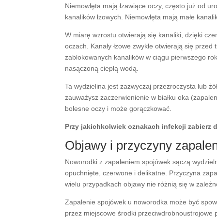
Niemowlęta mają łzawiące oczy, często już od ur
kanalików łzowych. Niemowlęta mają małe kanaliki
W miarę wzrostu otwierają się kanaliki, dzięki cz
oczach. Kanały łzowe zwykle otwierają się przed 
zablokowanych kanalików w ciągu pierwszego roku 
nasączoną ciepłą wodą.
Ta wydzielina jest zazwyczaj przezroczysta lub żó
zauważysz zaczerwienienie w białku oka (zapale
bolesne oczy i może gorączkować.
Przy jakichkolwiek oznakach infekcji zabierz 
Objawy i przyczyny zapale
Noworodki z zapaleniem spojówek sączą wydzielnię 
opuchnięte, czerwone i delikatne. Przyczyna zap
wielu przypadkach objawy nie różnią się w zależn
Zapalenie spojówek u noworodka może być spo
przez miejscowe środki przeciwdrobnoustrojowe 