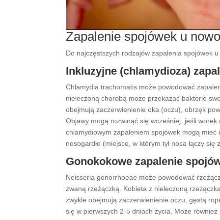
Zapalenie spojówek u nowo
Do najczęstszych rodzajów zapalenia spojówek 
Inkluzyjne (chlamydioza) zapa
Chlamydia trachomatis może powodować zapalenie
nieleczoną chorobą może przekazać bakterie swo
obejmują zaczerwienienie oka (oczu), obrzęk powi
Objawy mogą rozwinąć się wcześniej, jeśli wore
chlamydiowym zapaleniem spojówek mogą mieć inf
nosogardło (miejsce, w którym tył nosa łączy się 
Gonokokowe zapalenie spojó
Neisseria gonorrhoeae może powodować rzeżączk
zwaną rzeżączką. Kobieta z nieleczoną rzeżącz
zwykle obejmują zaczerwienienie oczu, gęstą rop
się w pierwszych 2-5 dniach życia. Może również 