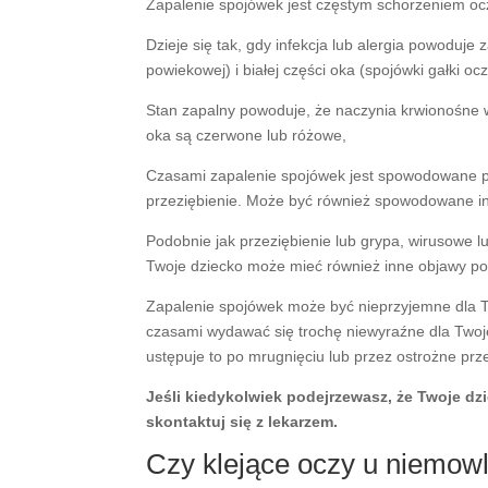
Zapalenie spojówek jest częstym schorzeniem oczu
Dzieje się tak, gdy infekcja lub alergia powoduje 
powiekowej) i białej części oka (spojówki gałki ocz
Stan zapalny powoduje, że naczynia krwionośne w o
oka są czerwone lub różowe,
Czasami zapalenie spojówek jest spowodowane p
przeziębienie. Może być również spowodowane inf
Podobnie jak przeziębienie lub grypa, wirusowe 
Twoje dziecko może mieć również inne objawy podo
Zapalenie spojówek może być nieprzyjemne dla T
czasami wydawać się trochę niewyraźne dla Twoje
ustępuje to po mrugnięciu lub przez ostrożne prze
Jeśli kiedykolwiek podejrzewasz, że Twoje d
skontaktuj się z lekarzem.
Czy klejące oczy u niemowl