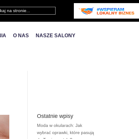
IA
O NAS
NASZE SALONY
Ostatnie wpisy
Moda w okularach: Jak
wybrać oprawki, które pasują