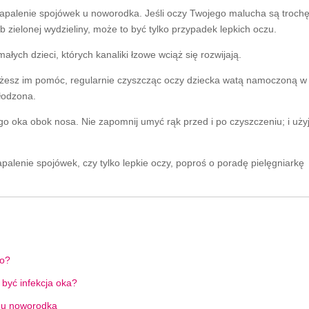
apalenie spojówek u noworodka. Jeśli oczy Twojego malucha są troch
ub zielonej wydzieliny, może to być tylko przypadek lepkich oczu.
ych dzieci, których kanaliki łzowe wciąż się rozwijają.
ożesz im pomóc, regularnie czyszcząc oczy dziecka watą namoczoną w
łodzona.
o oka obok nosa. Nie zapomnij umyć rąk przed i po czyszczeniu; i uży
palenie spojówek, czy tylko lepkie oczy, poproś o poradę pielęgniarkę
to?
być infekcja oka?
k u noworodka