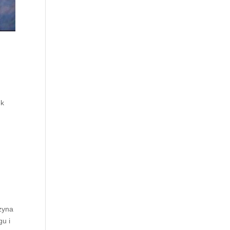
ek
zyna
gu i