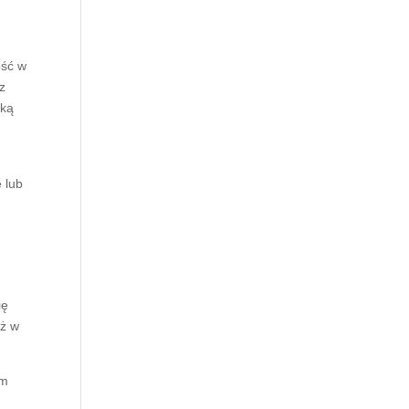
ość w
 z
tką
 lub
ię
aż w
ym