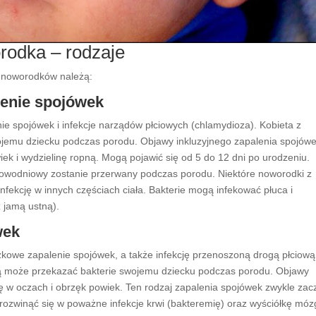
rodka – rodzaje
u noworodków należą:
lenie spojówek
 spojówek i infekcje narządów płciowych (chlamydioza). Kobieta z
jemu dziecku podczas porodu. Objawy inkluzyjnego zapalenia spojów
ek i wydzielinę ropną. Mogą pojawić się od 5 do 12 dni po urodzeniu.
k owodniowy zostanie przerwany podczas porodu. Niektóre noworodki z
ekcję w innych częściach ciała. Bakterie mogą infekować płuca i
z jamą ustną).
wek
owe zapalenie spojówek, a także infekcję przenoszoną drogą płciową
ką może przekazać bakterie swojemu dziecku podczas porodu. Objawy
ę w oczach i obrzęk powiek. Ten rodzaj zapalenia spojówek zwykle zac
rozwinąć się w poważne infekcje krwi (bakteremię) oraz wyściółkę móz