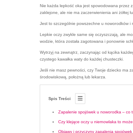
Nie każda lepkość oka jest spowodowana przez z
zaklejone, ale nie ma zaczerwienienia ani żółtej l
Jest to szczególnie powszechne u noworodków i mał
Lepkie oczy zwykle same się oczyszczają, ale m
wodzie, która została zagotowana i ponownie sch
Wytrzyj na zewnątrz, zaczynając od kącika każdeg
czystego kawałka waty do każdej chusteczki.
Jeśli nie masz pewności, czy Twoje dziecko ma za
środowiskową, położną lub lekarza.
Spis Treści
Zapalenie spojówek u noworodka – co 
Czy klejące oczy u niemowlaka to może 
Objawy i przyczyny zapalenia spojówe